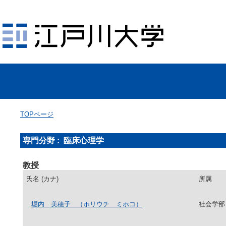
TOPページ
専門分野 : 臨床心理学
教授
氏名 (カナ)
所属
堀内 美穂子
（ホリウチ ミホコ）
社会学部