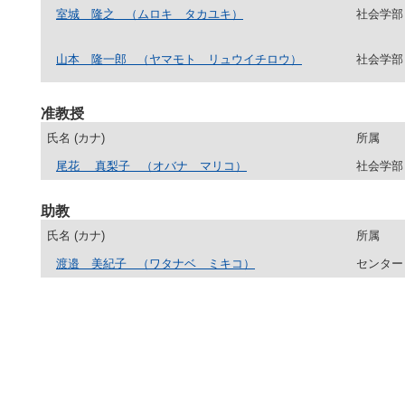
室城 隆之
（ムロキ タカユキ）
社会学部
山本 隆一郎
（ヤマモト リュウイチロウ）
社会学部
准教授
氏名 (カナ)
所属
尾花 真梨子
（オバナ マリコ）
社会学部
助教
氏名 (カナ)
所属
渡邉 美紀子
（ワタナベ ミキコ）
センター