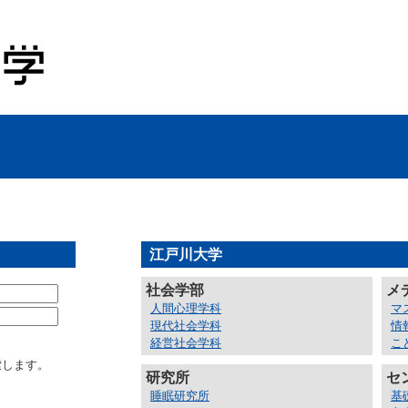
江戸川大学
社会学部
メ
人間心理学科
マ
現代社会学科
情
経営社会学科
こ
索します。
研究所
セ
睡眠研究所
基