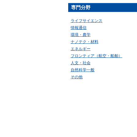
専門分野
ライフサイエンス
情報通信
環境・農学
ナノテク・材料
エネルギー
フロンティア（航空・船舶）
人文・社会
自然科学一般
その他