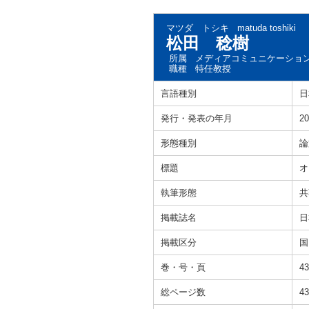
マツダ トシキ
matuda toshiki
松田 稔樹
所属
メディアコミュニケーション
職種
特任教授
言語種別
日
発行・発表の年月
20
形態種別
論
標題
オ
執筆形態
共
掲載誌名
日
掲載区分
国
巻・号・頁
4
総ページ数
43