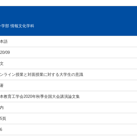
学部 情報文化学科
本語
20/09
文
ンライン授業と対面授業に対する大学生の意識
著
本教育工学会2020年秋季全国大会講演論文集
内
35頁
6