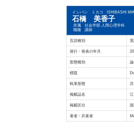
イシバシ ミカコ
ISHIBASHI M
石橋 美香子
所属
社会学部 人間心理学科
職種
講師
言語種別
英
発行・発表の年月
20
形態種別
論
標題
Do
執筆形態
共
掲載誌名
江
掲載区分
国
著者・共著者
Mi