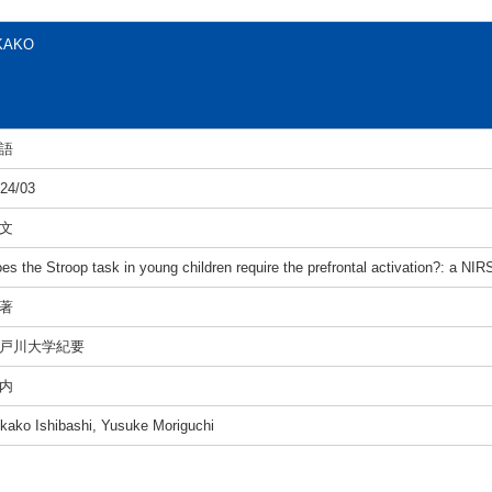
IKAKO
語
24/03
文
es the Stroop task in young children require the prefrontal activation?: a NIR
著
戸川大学紀要
内
kako Ishibashi, Yusuke Moriguchi