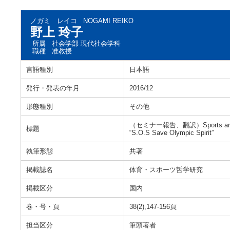
ノガミ レイコ
NOGAMI REIKO
野上 玲子
所属
社会学部 現代社会学科
職種
准教授
言語種別
日本語
発行・発表の年月
2016/12
形態種別
その他
（セミナー報告、翻訳）Sports are Not Ju
標題
“S.O.S Save Olympic Spirit”
執筆形態
共著
掲載誌名
体育・スポーツ哲学研究
掲載区分
国内
巻・号・頁
38(2),147-156頁
担当区分
筆頭著者