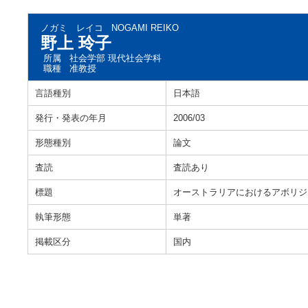
ノガミ レイコ
NOGAMI REIKO
野上 玲子
所属
社会学部 現代社会学科
職種
准教授
言語種別
日本語
発行・発表の年月
2006/03
形態種別
論文
査読
査読あり
標題
オーストラリアにおけるアボリジ
執筆形態
単著
掲載区分
国内