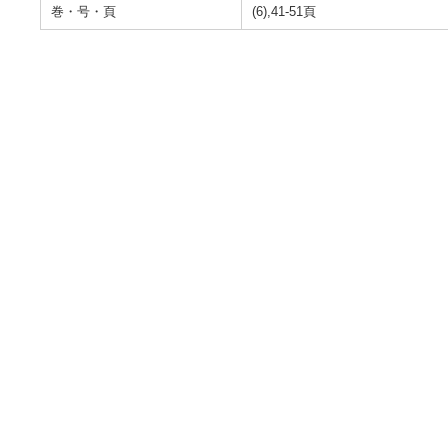
巻・号・頁
(6),41-51頁