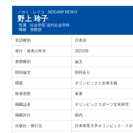
ノガミ レイコ
NOGAMI REIKO
野上 玲子
所属
社会学部 現代社会学科
職種
准教授
言語種別
日本語
発行・発表の年月
2021/06
形態種別
論文
招待論文
招待あり
標題
オリンピックと全体主義
執筆形態
単著
掲載誌名
オリンピックスポーツ文化研究
掲載区分
国内
出版社・発行元
日本体育大学オリンピック・スポ