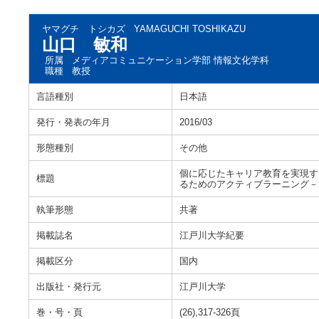
ヤマグチ トシカズ
YAMAGUCHI TOSHIKAZU
山口 敏和
所属
メディアコミュニケーション学部 情報文化学科
職種
教授
言語種別
日本語
発行・発表の年月
2016/03
形態種別
その他
個に応じたキャリア教育を実現す
標題
るためのアクティブラーニング－
執筆形態
共著
掲載誌名
江戸川大学紀要
掲載区分
国内
出版社・発行元
江戸川大学
巻・号・頁
(26),317-326頁