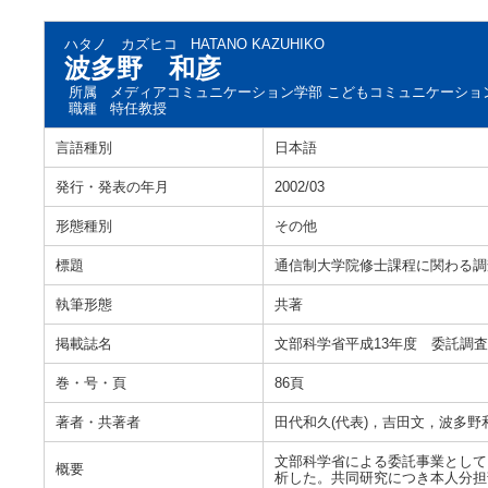
ハタノ カズヒコ
HATANO KAZUHIKO
波多野 和彦
所属
メディアコミュニケーション学部 こどもコミュニケーショ
職種
特任教授
言語種別
日本語
発行・発表の年月
2002/03
形態種別
その他
標題
通信制大学院修士課程に関わる調
執筆形態
共著
掲載誌名
文部科学省平成13年度 委託調
巻・号・頁
86頁
著者・共著者
田代和久(代表)，吉田文，波多
文部科学省による委託事業として
概要
析した。共同研究につき本人分担