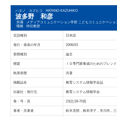
ハタノ カズヒコ
HATANO KAZUHIKO
波多野 和彦
所属
メディアコミュニケーション学部 こどもコミュニケーショ
職種
特任教授
言語種別
日本語
発行・発表の年月
2006/03
形態種別
論文
標題
ＩＤ専門家養成のためのブレンド
執筆形態
共著
掲載誌名
教育システム情報学会誌
出版社・発行元
教育システム情報学会
巻・号・頁
23(2),59-70頁
著者・共著者
鈴木克明，根本淳子，市川尚，三