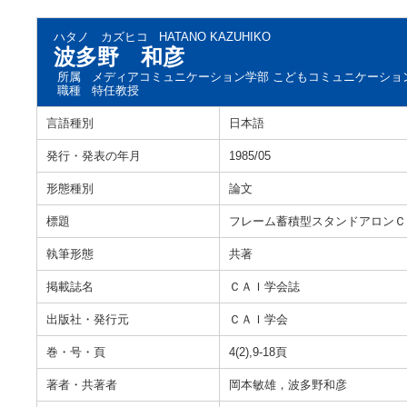
ハタノ カズヒコ
HATANO KAZUHIKO
波多野 和彦
所属
メディアコミュニケーション学部 こどもコミュニケーショ
職種
特任教授
言語種別
日本語
発行・発表の年月
1985/05
形態種別
論文
標題
フレーム蓄積型スタンドアロンＣ
執筆形態
共著
掲載誌名
ＣＡＩ学会誌
出版社・発行元
ＣＡＩ学会
巻・号・頁
4(2),9-18頁
著者・共著者
岡本敏雄，波多野和彦