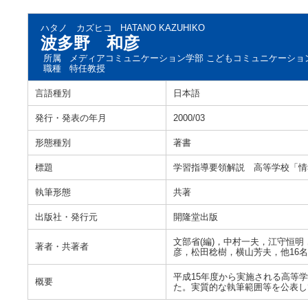
ハタノ カズヒコ
HATANO KAZUHIKO
波多野 和彦
所属
メディアコミュニケーション学部 こどもコミュニケーショ
職種
特任教授
言語種別
日本語
発行・発表の年月
2000/03
形態種別
著書
標題
学習指導要領解説 高等学校「情
執筆形態
共著
出版社・発行元
開隆堂出版
文部省(編)，中村一夫，江守恒
著者・共著者
彦，松田稔樹，横山芳夫，他16名
平成15年度から実施される高等
概要
た。実質的な執筆範囲等を公表し