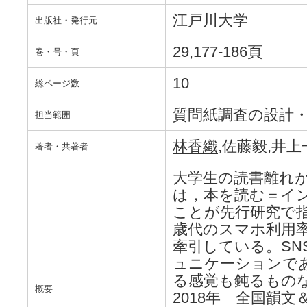
江戸川大学
出版社・発行元
29,177-186頁
巻・号・頁
10
総ページ数
質問紙調査の設計
担当範囲
林香織
,佐藤毅,井上
著者・共著者
大学生の読書離れ
は，本を読む＝イ
ことが先行研究で指
歳代のスマホ利用率
牽引している。SN
ュニケーションで
る感覚も鈍るもの
概要
2018年「全国韻