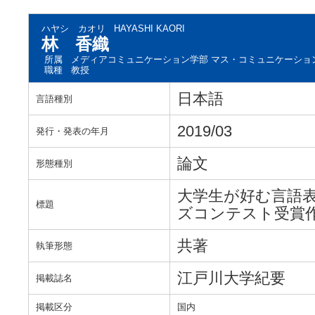
ハヤシ カオリ
HAYASHI KAORI
林 香織
所属
メディアコミュニケーション学部 マス・コミュニケーショ
職種
教授
日本語
言語種別
2019/03
発行・発表の年月
論文
形態種別
大学生が好む言語
標題
ズコンテスト受賞
共著
執筆形態
江戸川大学紀要
掲載誌名
掲載区分
国内