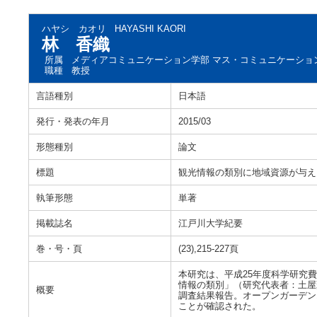
ハヤシ カオリ
HAYASHI KAORI
林 香織
所属
メディアコミュニケーション学部 マス・コミュニケーショ
職種
教授
言語種別
日本語
発行・発表の年月
2015/03
形態種別
論文
標題
観光情報の類別に地域資源が与え
執筆形態
単著
掲載誌名
江戸川大学紀要
巻・号・頁
(23),215-227頁
本研究は、平成25年度科学研究費
情報の類別」（研究代表者：土屋
概要
調査結果報告。オープンガーデン
ことが確認された。