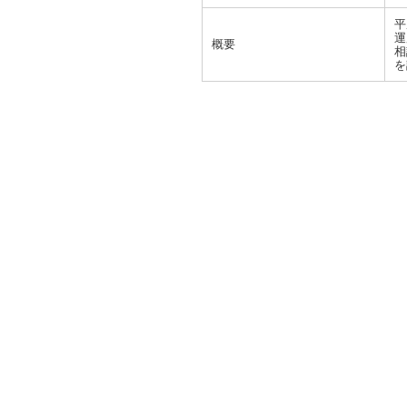
平
運
概要
相
を