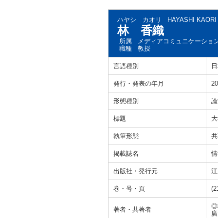
ハヤシ カオリ
HAYASHI KAORI
林 香織
所属
メディアコミュニケーショ
職種
教授
言語種別
日
発行・発表の年月
20
形態種別
論
標題
大
執筆形態
共
掲載誌名
情
出版社・発行元
江
巻・号・頁
(2
◎
著者・共著者
廣