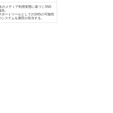
生のメディア利用実態に基づくSNS
報告。
ポートツールとしてのSNSの可能性
のシステムを廣田が担当する。