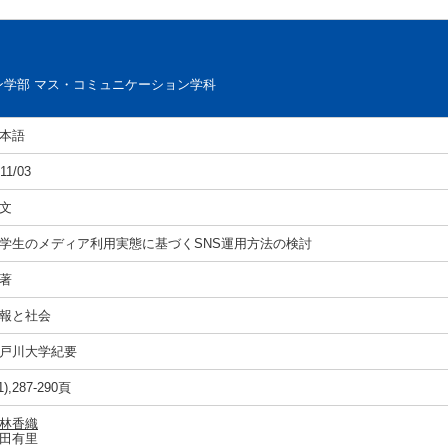
ン学部 マス・コミュニケーション学科
本語
11/03
文
学生のメディア利用実態に基づくSNS運用方法の検討
著
報と社会
戸川大学紀要
1),287-290頁
林香織
田有里