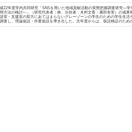
成22年度学内共同研究「SNSを用いた地域貢献活動の実態把握調査研究―学
用方法の検討―」（研究代表者：林、分担者：木村文香・廣田有里）の成果
談室・支援室の双方にあてはまらないグレーゾーンの学生のための学生生活サ
調査し、理論仮説・作業仮説を導き出した。次年度からは、仮説検証のため