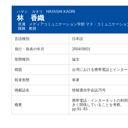
ハヤシ カオリ
HAYASHI KAORI
林 香織
所属
メディアコミュニケーション学部 マス・コミュニケーショ
職種
教授
言語種別
日本語
発行・発表の年月
2004/09/01
形態種別
論文
標題
台湾における携帯電話とインター
執筆形態
単著
掲載誌名
情報通信学会誌75号
携帯電話・インターネットの利用
概要
きく関係していることを考察。
pp.81−83