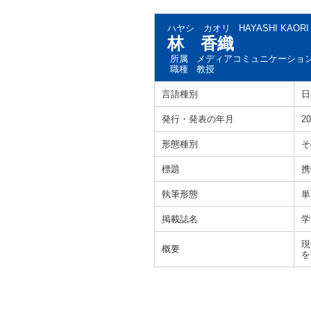
ハヤシ カオリ
HAYASHI KAORI
林 香織
所属
メディアコミュニケーショ
職種
教授
言語種別
日
発行・発表の年月
20
形態種別
そ
標題
携
執筆形態
単
掲載誌名
学
現
概要
を