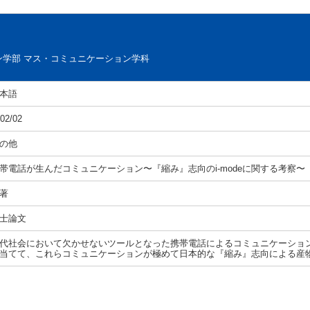
ン学部 マス・コミュニケーション学科
本語
02/02
の他
帯電話が生んだコミュニケーション〜『縮み』志向のi-modeに関する考察〜
著
士論文
代社会において欠かせないツールとなった携帯電話によるコミュニケーション、特にN
当てて、これらコミュニケーションが極めて日本的な『縮み』志向による産