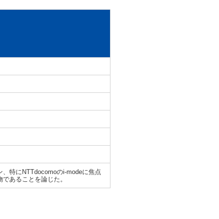
TTdocomoのi-modeに焦点
物であることを論じた。