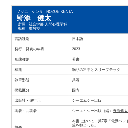
ノゾエ ケンタ
NOZOE KENTA
野添 健太
所属
社会学部 人間心理学科
職種
准教授
言語種別
日本語
発行・発表の年月
2023
形態種別
著書
標題
眠りの科学とスリープテック
執筆形態
共著
掲載区分
国内
出版社・発行元
シーエムシー出版
著者・共著者
シーエムシー出版（編）
野添健太
本書において，第7章「電動ベッ
筆を担当した。
概要