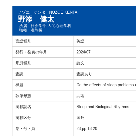
ノゾエ ケンタ
NOZOE KENTA
野添 健太
所属
社会学部 人間心理学科
職種
准教授
言語種別
英語
発行・発表の年月
2024/07
形態種別
論文
査読
査読あり
標題
Do the effects of sleep problems 
執筆形態
共著
掲載誌名
Sleep and Biological Rhythms
掲載区分
国外
巻・号・頁
23,pp.13-20