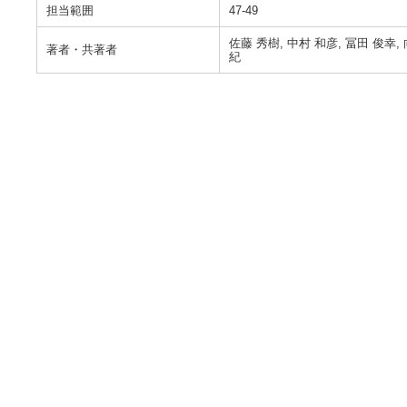
担当範囲
47-49
佐藤 秀樹, 中村 和彦, 冨田 俊幸, 
著者・共著者
紀