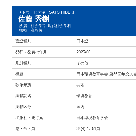
サトウ ヒデキ
SATO HIDEKI
佐藤 秀樹
所属
社会学部 現代社会学科
職種
准教授
言語種別
日本語
発行・発表の年月
2025/06
形態種別
その他
標題
日本環境教育学会 第35回年次大
執筆形態
共著
掲載誌名
環境教育
掲載区分
国内
出版社・発行元
日本環境教育学会
巻・号・頁
34(4),47-51頁