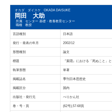
オカダ ダイスケ
OKADA DAISUKE
岡田 大助
所属
センター 基礎・教養教育センター
職種
教授
言語種別
日本語
発行・発表の年月
2002/12
形態種別
論文
標題
『葉隠』における「死ぬこと」と
執筆形態
単著
掲載誌名
季刊日本思想史
掲載区分
国内
出版社・発行元
ぺりかん社
巻・号・頁
(62号),57-68頁