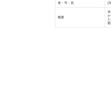
巻・号・頁
(3
本
か
概要
た
観