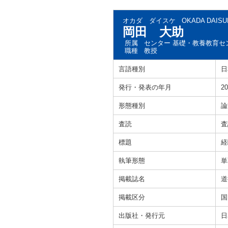
オカダ ダイスケ
OKADA DAISU
岡田 大助
所属
センター 基礎・教養教育セ
職種
教授
言語種別
日
発行・発表の年月
20
形態種別
論
査読
査
標題
経
執筆形態
単
掲載誌名
道
掲載区分
国
出版社・発行元
日