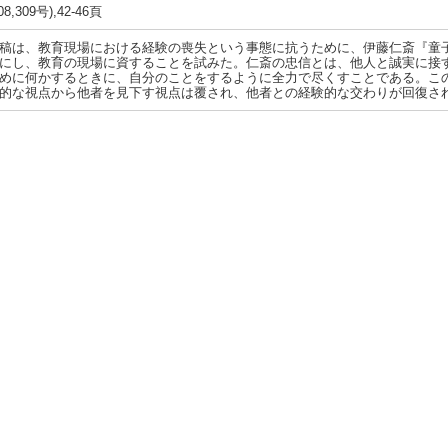
08,309号),42-46頁
稿は、教育現場における経験の喪失という事態に抗うために、伊藤仁斎『童
にし、教育の現場に資することを試みた。仁斎の忠信とは、他人と誠実に接
めに何かするときに、自分のことをするように全力で尽くすことである。こ
的な視点から他者を見下す視点は覆され、他者との経験的な交わりが回復さ