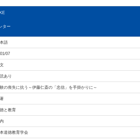
KE
ンター
本語
01/07
文
読あり
験の喪失に抗う～伊藤仁斎の「忠信」を手掛かりに～
著
徳と教育
内
本道徳教育学会