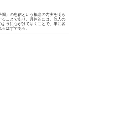
子問』の忠信という概念の内実を明ら
することであり、具体的には、他人の
のように心がけてゆくことで、単に客
れるはずである。