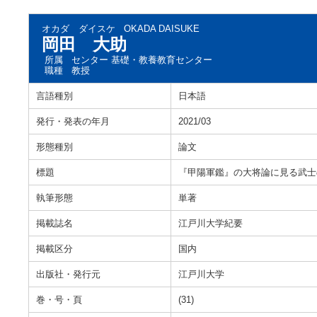
オカダ ダイスケ
OKADA DAISUKE
岡田 大助
所属
センター 基礎・教養教育センター
職種
教授
言語種別
日本語
発行・発表の年月
2021/03
形態種別
論文
標題
『甲陽軍鑑』の大将論に見る武士
執筆形態
単著
掲載誌名
江戸川大学紀要
掲載区分
国内
出版社・発行元
江戸川大学
巻・号・頁
(31)