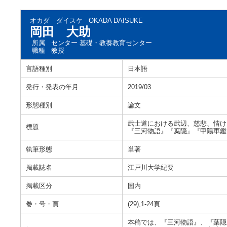
オカダ ダイスケ
OKADA DAISUKE
岡田 大助
所属
センター 基礎・教養教育センター
職種
教授
言語種別
日本語
発行・発表の年月
2019/03
形態種別
論文
武士道における武辺、慈悲、情け
標題
『三河物語』『葉隠』『甲陽軍鑑
執筆形態
単著
掲載誌名
江戸川大学紀要
掲載区分
国内
巻・号・頁
(29),1-24頁
本稿では、『三河物語』、『葉隠